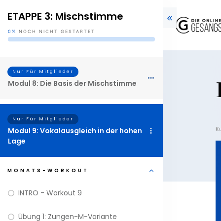
ETAPPE 3: Mischstimme
0%
NOCH NICHT GESTARTET
Nur Für Mitglieder
Modul 8: Die Basis der Mischstimme
Nur Für Mitglieder
K
Modul 9: Vokalausgleich in der hohen
Lage
MONATS-WORKOUT
INTRO - Workout 9
Übung 1: Zungen-M-Variante