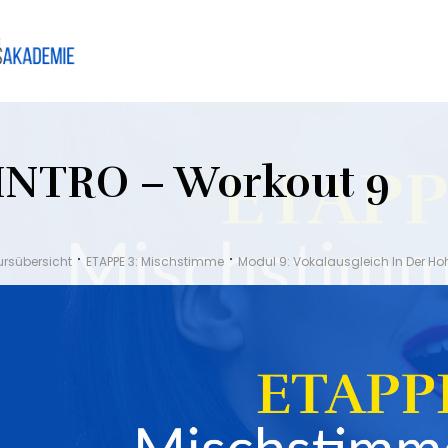
INTRO – Workout 9
ursübersicht
ETAPPE 3: Mischstimme
Modul 9: Vokalausgleich In Der H