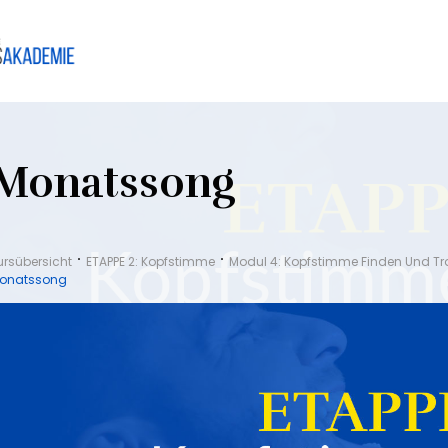
Monatssong
ursübersicht
ETAPPE 2: Kopfstimme
Modul 4: Kopfstimme Finden Und Tra
onatssong