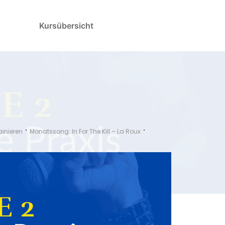
Kursübersicht
inieren
Monatssong: In For The Kill – La Roux