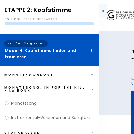
ETAPPE 2: Kopfstimme
0%
NOCH NICHT GESTARTET
Nur Für Mitglieder
Modul 4: Kopfstimme finden und
trainieren
MONATS-WORKOUT
K
M
MONATSSONG: IN FOR THE KILL
- LA ROUX
Monatssong
Instrumental-Versionen und Songtext
STARANALYSE