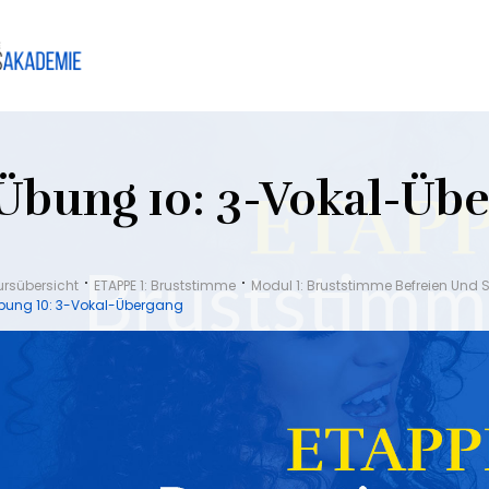
Übung 10: 3-Vokal-Üb
ursübersicht
ETAPPE 1: Bruststimme
Modul 1: Bruststimme Befreien Und 
bung 10: 3-Vokal-Übergang