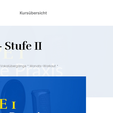
Kursübersicht
 Stufe II
d Vokalübergänge
Monats-Workout