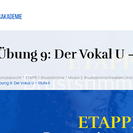
Übung 9: Der Vokal U –
ursübersicht
ETAPPE 1: Bruststimme
Modul 2: Bruststimme Erweitern Un
bung 9: Der Vokal U – Stufe II