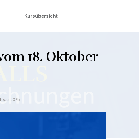
Kursübersicht
vom 18. Oktober
tober 2025