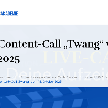
Content-Call „Twang“ 
2025
ursübersicht
Aufzeichnungen Der Live-Calls
Aufzeichnungen 2025
Ok
ontent-Call „Twang“ vom 18. Oktober 2025