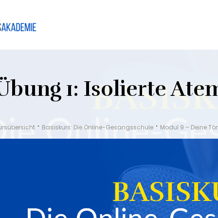
Übung 1: Isolierte At
ursübersicht
Basiskurs: Die Online-Gesangsschule
Modul 9 – Deine Tö