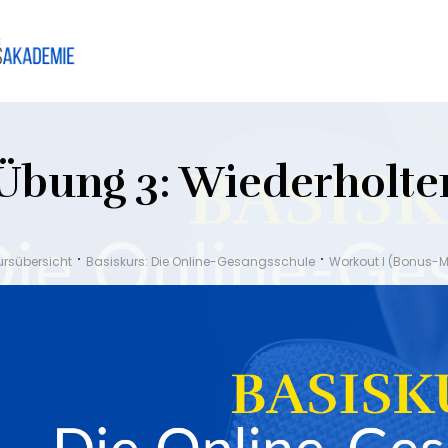
Übung 3: Wiederholte
ursübersicht
Basiskurs: Die Online-Gesangsschule
Workout I (Bonus-