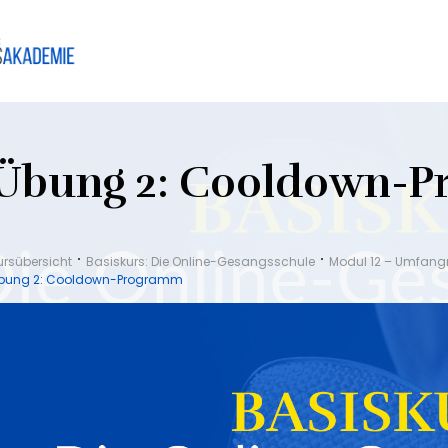
Übung 2: Cooldown-
ursübersicht
Basiskurs: Die Online-Gesangsschule
Modul 12 – Umfan
bung 2: Cooldown-Programm