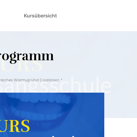
Kursübersicht
Programm
greiches Warmup Und Cooldown